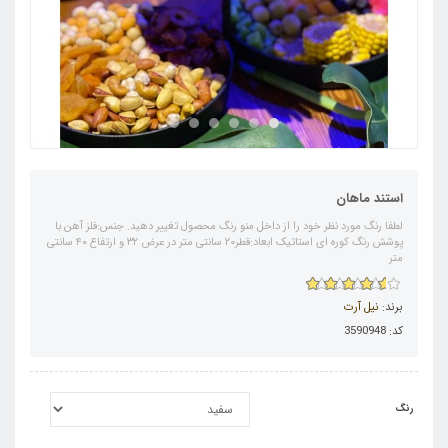
استند ماهان
لطفا رنگ مورد نظر خود را از داخل منو رنگ محصول تغییر دهید. جنس:فلز آهن با
پوشش رنگ کوره ای استاتیک ابعاد:قطر۲۰ سانتی متر در عرض ۳۲ و ارتفاع ۴۰ سانتی
متر
برند:
نیل آرت
کد: 3590948
رنگ