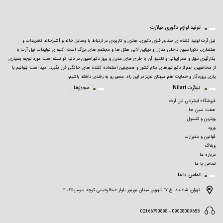
تولید لوازم دکوری نیلآرت
نیل آرت تولید کننده ی صنایع فلزی دکوری، هنری و کاربردی در ارتباط با وسایل خانه و آشپزخانه، تشریفات و
هتلداری، دکوراسیون داخلی منازل و دیزاین لابی هتل ها و مجتمع های بزرگ است. کلیه ی تولیدات نیل آرت با
بکارگیریِ ذوق و هنر ایرانی و تلفیق آن با طرح های مدرن و بروز دکوراسیون در دنیا، توانسته است مورد توجه بسیاری
از مخاطبین، اعم از دکوراتورهای بنام کشور و همچنین استفاده کننده های خانگی قرار بگیرد. امید است بتوانیم با
یاری پروردگار و حمایت هم میهنان عزیز در این راه، مسیر رو به رشدی داشته باشیم.
نیلآرت Nilart
مجوزها
فروشگاه اینترنتی نیل آرت
هفت سین ها
ویترین و کنسول
ورود
قوانین و مقررارت
وبلاگ
درباره ما
تماس با ما
تماس با ما
تهران، شاداباد، خ ۱۷ شهریور میدان بوربور بلوار عبدالرحیمی کوچه سوم پلاک ۱۱
09038009655 - 02166790898