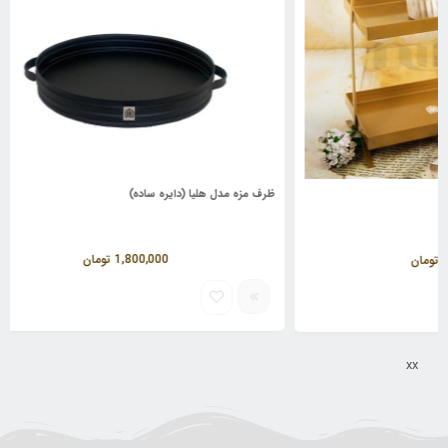
ظرف مزه مدل هلیا (دایره ساده)
ظرف میوه د
1,800,000
تومان
xx