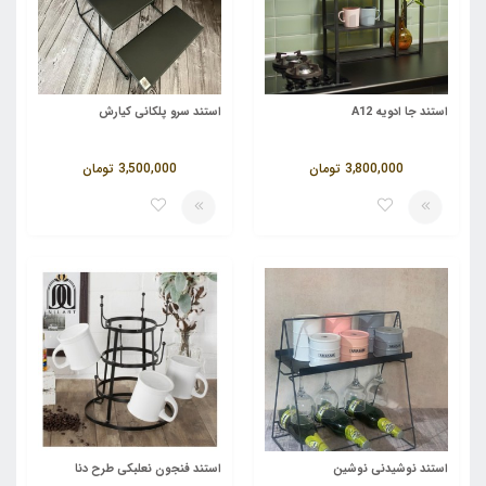
استند جا ادویه A12
استند سرو پلکانی کیارش
3,800,000
تومان
3,500,000
تومان
استند نوشیدنی نوشین
استند فنجون نعلبکی طرح دنا