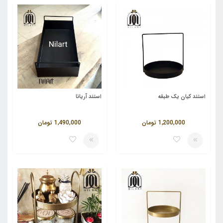
استند کیان یک طبقه
استند آریانا
1,200,000
تومان
1,490,000
تومان