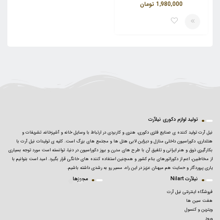
1,980,000
تومان
تولید لوازم دکوری نیلآرت
نیل آرت تولید کننده ی صنایع فلزی دکوری، هنری و کاربردی در ارتباط با وسایل خانه و آشپزخانه، تشریفات و
هتلداری، دکوراسیون داخلی منازل و دیزاین لابی هتل ها و مجتمع های بزرگ است. کلیه ی تولیدات نیل آرت با
بکارگیریِ ذوق و هنر ایرانی و تلفیق آن با طرح های مدرن و بروز دکوراسیون در دنیا، توانسته است مورد توجه بسیاری
از مخاطبین، اعم از دکوراتورهای بنام کشور و همچنین استفاده کننده های خانگی قرار بگیرد. امید است بتوانیم با
یاری پروردگار و حمایت هم میهنان عزیز در این راه، مسیر رو به رشدی داشته باشیم.
نیلآرت Nilart
مجوزها
فروشگاه اینترنتی نیل آرت
هفت سین ها
ویترین و کنسول
ورود