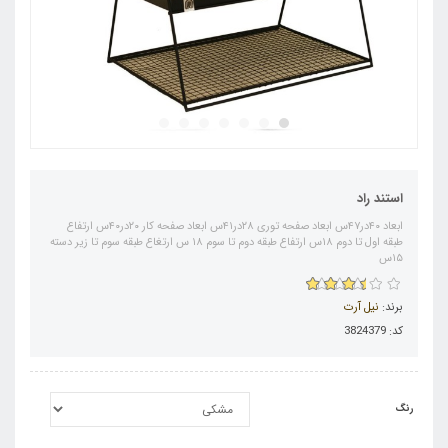
استند راد
ابعاد ۴۰در۴۷س ابعاد صفحه توری ۲۸در۴۱س ابعاد صفحه کار ۲۰در۴۰س ارتفاع
طبقه اول تا دوم ۱۸س ارتفاع طبقه دوم تا سوم ۱۸ س ارتغاع طبقه سوم تا زیر دسته
۱۵س
برند:
نیل آرت
کد: 3824379
رنگ