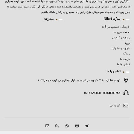
بکارگیریِ ذوق و هنر ایرانی و تلفیق آن با طرح های مدرن و بروز دکوراسیون در دنیا، توانسته است مورد توجه بسیاری
از مخاطبین، اعم از دکوراتورهای بنام کشور و همچنین استفاده کننده های خانگی قرار بگیرد. امید است بتوانیم با
یاری پروردگار و حمایت هم میهنان عزیز در این راه، مسیر رو به رشدی داشته باشیم.
نیلآرت Nilart
مجوزها
فروشگاه اینترنتی نیل آرت
هفت سین ها
ویترین و کنسول
ورود
قوانین و مقررارت
وبلاگ
درباره ما
تماس با ما
تماس با ما
تهران، شاداباد، خ ۱۷ شهریور میدان بوربور بلوار عبدالرحیمی کوچه سوم پلاک ۱۱
09038009655 - 02166790898
/contact