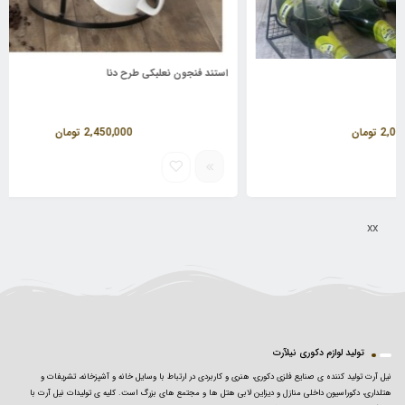
استند فنجون نعلبکی طرح دنا
استند
2,450,000
تومان
xx
تولید لوازم دکوری نیلآرت
نیل آرت تولید کننده ی صنایع فلزی دکوری، هنری و کاربردی در ارتباط با وسایل خانه و آشپزخانه، تشریفات و
هتلداری، دکوراسیون داخلی منازل و دیزاین لابی هتل ها و مجتمع های بزرگ است. کلیه ی تولیدات نیل آرت با