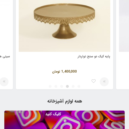
پایه کیک دو سنح نواردار
سینی هل
1,400,000
تومان
همه
لوازم آشپزخانه