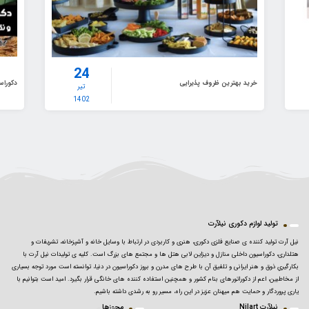
24
دکوراس
خرید بهترین ظروف پذیرایی
تیر
1402
تولید لوازم دکوری نیلآرت
نیل آرت تولید کننده ی صنایع فلزی دکوری، هنری و کاربردی در ارتباط با وسایل خانه و آشپزخانه، تشریفات و
هتلداری، دکوراسیون داخلی منازل و دیزاین لابی هتل ها و مجتمع های بزرگ است. کلیه ی تولیدات نیل آرت با
بکارگیریِ ذوق و هنر ایرانی و تلفیق آن با طرح های مدرن و بروز دکوراسیون در دنیا، توانسته است مورد توجه بسیاری
از مخاطبین، اعم از دکوراتورهای بنام کشور و همچنین استفاده کننده های خانگی قرار بگیرد. امید است بتوانیم با
یاری پروردگار و حمایت هم میهنان عزیز در این راه، مسیر رو به رشدی داشته باشیم.
نیلآرت Nilart
مجوزها