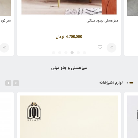
میز عسلی بهنود سنگی
میز تودر
4,700,000
تومان
میز عسلی و جلو مبلی
لوازم آشپزخانه