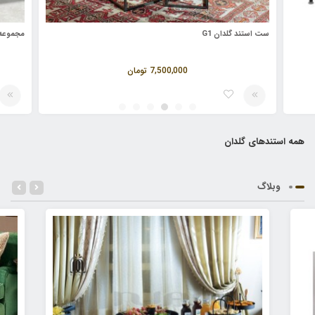
ست استند گلدان G1
مجموعه 
7,500,000
تومان
همه استندهای گلدان
وبلاگ