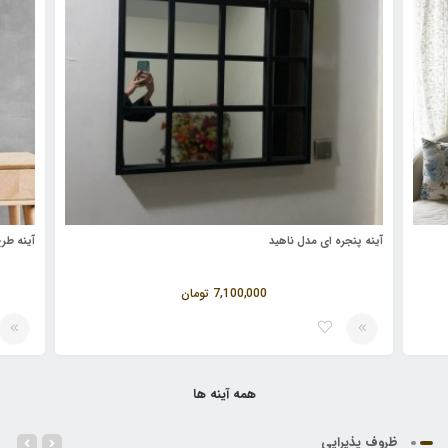
آینه پنجره ای مدل ناهید
آینه طر
7,100,000
تومان
همه آینه ها
ظروف پذیرایی