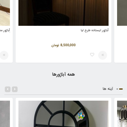
آباژور‌ ایستاده طرح لیا
ٖآباژور مدل
8,500,000
تومان
همه آباژورها
آینه ها