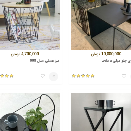
10,000,000
تومان
4,700,000
تومان
 جلو مبلی zebra
میز عسلی مدل 008