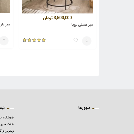
3,500,000
تومان
میز بار
میز عسلی زویا
مجوزها
نیلآرت
فروشگاه این
هفت سین 
ویترین و ک