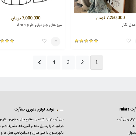
7,250,000
تومان
7,000,000
تومان
 مدل نگار
میز های جلومبلی طرح Aron
4
3
2
1
 Nilart
تولید لوازم دکوری نیلآرت
ترنتی نیل آرت
نیل آرت تولید کننده ی صنایع فلزی دکوری، هنری 
ها
در ارتباط با وسایل خانه و آشپزخانه، تشریفات و ه
نسول
دکوراسیون داخلی منازل و دیزاین لابی هتل ها و