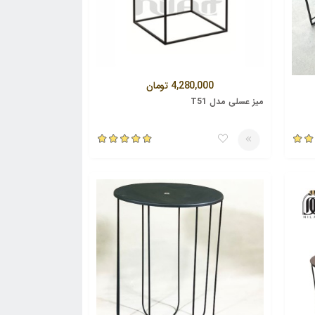
4,280,000
تومان
میز عسلی مدل T51