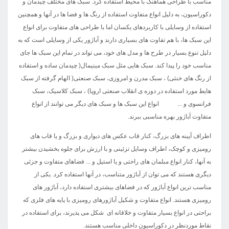
مناسب با طراحی هماهنگ با محیط استفاده کرد. سبک های مختلف چیدمان و
دکوراسیون، به دلیل انواع متفاوت استفاده از رنگ ها و فضا ها در آنها و همچنین
استفاده از وسایلی با کاربردهای یکسان اما با طراحی های متفاوت برای انواع
این سبک ها، با هم تفاوت های بسیاری دارند و آباژور یکی از وسایلی است که به
دلیل تنوع بسیار در طرح ها و مدل های خود، می تواند در تمام این سبک ها جای
مناسب خود را پیدا کند. سبک هایی مثل سبک مینیمال( چیدمان ساده و استفاده
از رنگ های خنثی) ، سبک مدرن و امروزی، سبک صنعتی( الهام گرفته از سبک
هایط مورد استفاده در دوره ی انقلاب صنعتی اروپا) ، سبک کلاسیک، سبک
فرانسوی و ... انواع این سبک ها و سبک های دیگر می توانند از انواع
متفاوت آباژور بهره مناسبی ببرند.
اطراف آیینه های بزرگ، کنار قاب عکس های دیواری و بزرگ و یا قاب های
رومیزی و کوچک، اطراف وسایل تزئینی و با ارزش برای جلوه بخشیدن بیشتر
به آنها، کنار انواع مبلمان های راحتی و یا استیل و ... فضاهای متفاوت و جزئی
دیگری هستند که می توان از آباژور متناسب، در آنها استفاده کرد. یکی از
مناسب ترین انواع آباژور که در فضاهای بیشتری استفاده دارد، آباژور های
رومیزی هستند. انواع متفاوت و شکیل آباژورهای رومیزی با پایه های فلزی که
براحتی در انواع بسیار متفاوت و خلاقانه ای شکل می پذیرند، برای استفاده در
نقاط موردنظر در دکوراسیون داخلی مناسب هستند.