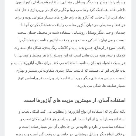
وسیله را با لوستر و یا دیگر وسایل روشنایی استفاده شده داخل دکوراسیون
داخلی خانه، هماهنگ کرد و تناسب زیبا و کاربردی ای در نورپردازی داخل خانه
ایجاد کرد. از آن جایی که آباژورها دارای طرح های بسیار متنوعی بوده و برای
هر فضا و محیطی می توان آباژور مناسب را یافت، هماهنگ کردن آنها با
چیدمان و حتی دیگر وسایل روشنایی استفاده شده در محیط، چندان سخت
نیست و می توان با اندکی جست و جو و دقت، آباژور مناسب و هماهنگ را
یافت. تنوع در ارتفاع، جنس بدنه، پایه و کلاهک، رنگ بندی، شکل های متفاوت
کلاهک و بدنه، همه مزیت هایی است که این وسیله را با هر محیط و فضایی، با
هر سبک دلخواه چیدمان، مناسب استفاده می کند. برای مثال، آباژورها با پایه و
بدنه فلزی، انواعی هستند که قابلیت شکل پذیری متفاوت تر، بیشتر و بهتری
نسبت به جنس بدنه های دیگر مورد استفاده دارند و راحت تر براساس تنوع
بسیار سلیقه ها، شکل می پذیرند.
استفاده آسان، از مهمترین مزیت های آباژورها است.
نکته دیگری که استفاده از انواع آباژورها را مطلوب می کند، امکان نصب و
استفاده بسیار آسان از آنها است. این وسیله در هر فضایی امکان نصب و
استفاده مناسب را دارد و علاوه بر این جابجایی آن نیز بسیار ساده است و
برخلاف انواع دیگر وسایل روشنایی، در جابجایی نه وقت گیر است و نه ریزه