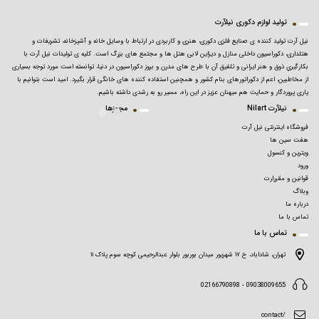
تولید لوازم دکوری نیلآرت
نیل آرت تولید کننده ی صنایع فلزی دکوری، هنری و کاربردی در ارتباط با وسایل خانه و آشپزخانه، تشریفات و
هتلداری، دکوراسیون داخلی منازل و دیزاین لابی هتل ها و مجتمع های بزرگ است. کلیه ی تولیدات نیل آرت با
بکارگیریِ ذوق و هنر ایرانی و تلفیق آن با طرح های مدرن و بروز دکوراسیون در دنیا، توانسته است مورد توجه بسیاری
از مخاطبین، اعم از دکوراتورهای بنام کشور و همچنین استفاده کننده های خانگی قرار بگیرد. امید است بتوانیم با
یاری پروردگار و حمایت هم میهنان عزیز در این راه، مسیر رو به رشدی داشته باشیم.
نیلآرت Nilart
مجوزها
فروشگاه اینترنتی نیل آرت
هفت سین ها
ویترین و کنسول
ورود
قوانین و مقررارت
وبلاگ
درباره ما
تماس با ما
تماس با ما
تهران، شاداباد، خ ۱۷ شهریور میدان بوربور بلوار عبدالرحیمی کوچه سوم پلاک ۱۱
09038009655 - 02166790898
/contact