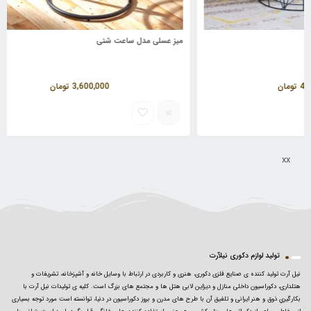
میز عسلی مدل ساعت شنی
میز 
3,600,000
تومان
xx
تولید لوازم دکوری نیلآرت
نیل آرت تولید کننده ی صنایع فلزی دکوری، هنری و کاربردی در ارتباط با وسایل خانه و آشپزخانه، تشریفات و
هتلداری، دکوراسیون داخلی منازل و دیزاین لابی هتل ها و مجتمع های بزرگ است. کلیه ی تولیدات نیل آرت با
بکارگیریِ ذوق و هنر ایرانی و تلفیق آن با طرح های مدرن و بروز دکوراسیون در دنیا، توانسته است مورد توجه بسیاری