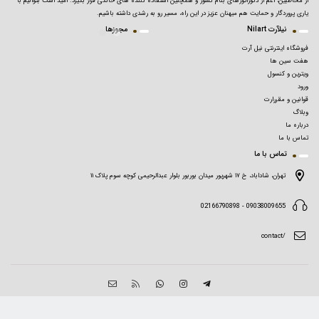
از مخاطبین، اعم از دکوراتورهای بنام کشور و همچنین استفاده کننده های خانگی قرار بگیرد. امید است بتوانیم با
یاری پروردگار و حمایت هم میهنان عزیز در این راه، مسیر رو به رشدی داشته باشیم.
نیلآرت Nilart
مجوزها
فروشگاه اینترنتی نیل آرت
هفت سین ها
ویترین و کنسول
ورود
قوانین و مقررارت
وبلاگ
درباره ما
تماس با ما
تماس با ما
تهران، شاداباد، خ ۱۷ شهریور میدان بوربور بلوار عبدالرحیمی کوچه سوم پلاک ۱۱
09038009655 - 02166790898
/contact