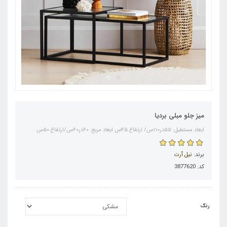
میز جلو مبلی بردیا
ابعاد مستطیل: ۵۵در۱۱۰س/ ارتفاع ۴۵س ابعاد مربع: ۶۰در۶۰س/ارتفاع ۵۰س
برند:
نیل آرت
کد: 3877620
رنگ