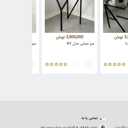
ومان
3,800,000
تومان
4,100,000
تومان
میز عسلی مدل NY
تماس با ما
و کاربردی
تهران، شاداباد، خ ۱۷ شهریور میدان بوربور بلوار