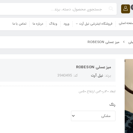
حه اصلی
فروشگاه اینترنتی نیل آرت
ورود
وبلاگ
درباره ما
تماس با ما
میز عسلی ROBESON
بلی
میز عسلی ROBESON
برند:
نیل آرت
کد: 3940495
ابعاد ۴۰در۴۰س ارتفاع ۵۰س
رنگ