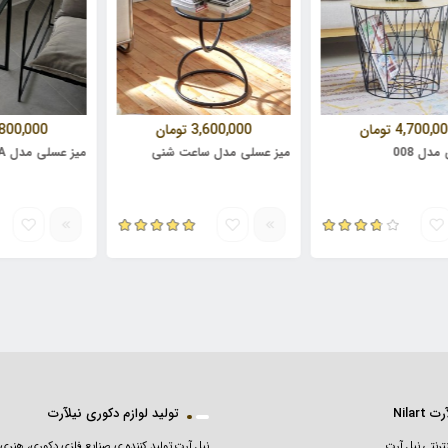
4,70
تومان
3,600,000
تومان
3,800,000
ت
00
میز عسلی مدل ساعت شنی
میز عسلی مدل LA
 Nilart
تولید لوازم دکوری نیلآرت
ترنتی نیل آرت
نیل آرت تولید کننده ی صنایع فلزی دکوری، هنری 