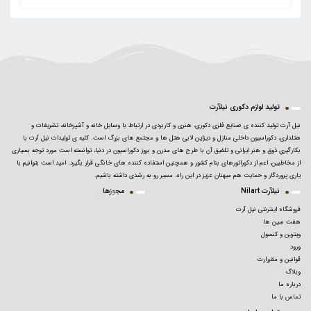
تولید لوازم دکوری نیلآرت
نیل آرت تولید کننده ی صنایع فلزی دکوری، هنری و کاربردی در ارتباط با وسایل خانه و آشپزخانه، تشریفات و
هتلداری، دکوراسیون داخلی منازل و دیزاین لابی هتل ها و مجتمع های بزرگ است. کلیه ی تولیدات نیل آرت با
بکارگیریِ ذوق و هنر ایرانی و تلفیق آن با طرح های مدرن و بروز دکوراسیون در دنیا، توانسته است مورد توجه بسیاری
از مخاطبین، اعم از دکوراتورهای بنام کشور و همچنین استفاده کننده های خانگی قرار بگیرد. امید است بتوانیم با
یاری پروردگار و حمایت هم میهنان عزیز در این راه، مسیر رو به رشدی داشته باشیم.
نیلآرت Nilart
مجوزها
فروشگاه اینترنتی نیل آرت
هفت سین ها
ویترین و کنسول
ورود
قوانین و مقررارت
وبلاگ
درباره ما
تماس با ما