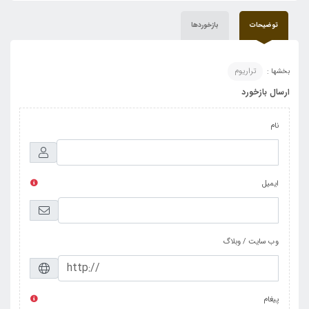
توضیحات
بازخوردها
بخشها :
تراریوم
ارسال بازخورد
نام
ایمیل
وب سایت / وبلاگ
پیغام