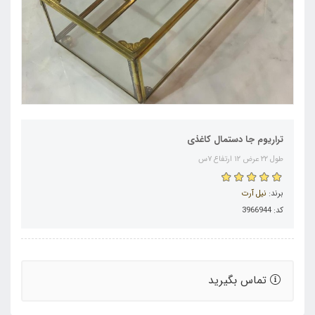
تراریوم جا دستمال کاغذی
طول ۲۲ عرض ۱۲ ارتفاع ۷س
برند:
نیل آرت
کد: 3966944
تماس بگیرید