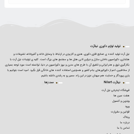
تولید لوازم دکوری نیلآرت
نیل آرت تولید کننده ی صنایع فلزی دکوری، هنری و کاربردی در ارتباط با وسایل خانه و آشپزخانه، تشریفات و
هتلداری، دکوراسیون داخلی منازل و دیزاین لابی هتل ها و مجتمع های بزرگ است. کلیه ی تولیدات نیل آرت با
بکارگیریِ ذوق و هنر ایرانی و تلفیق آن با طرح های مدرن و بروز دکوراسیون در دنیا، توانسته است مورد توجه بسیاری
از مخاطبین، اعم از دکوراتورهای بنام کشور و همچنین استفاده کننده های خانگی قرار بگیرد. امید است بتوانیم با
یاری پروردگار و حمایت هم میهنان عزیز در این راه، مسیر رو به رشدی داشته باشیم.
نیلآرت Nilart
مجوزها
فروشگاه اینترنتی نیل آرت
هفت سین ها
ویترین و کنسول
ورود
قوانین و مقررارت
وبلاگ
درباره ما
تماس با ما