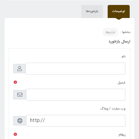
توضیحات
بازخوردها
بخشها :
تراریوم
ارسال بازخورد
نام
ایمیل
وب سایت / وبلاگ
پیغام