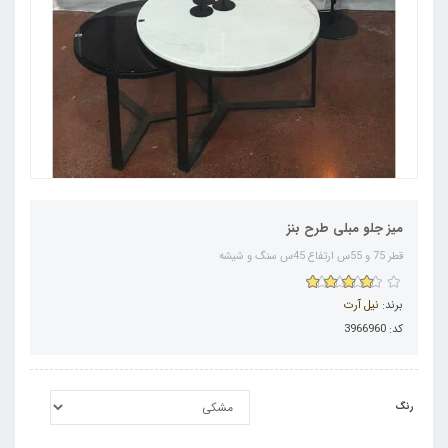
میز جلو مبلی طرح بنز
قطر 75 و 55س ارتفاع 45س سنگ و شیشه
برند:
نیل آرت
کد: 3966960
رنگ