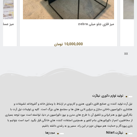
میز فلزی جلو مبلی zebra
میز عسلی مد
10,000,000
تومان
xx
تولید لوازم دکوری نیلآرت
نیل آرت تولید کننده ی صنایع فلزی دکوری، هنری و کاربردی در ارتباط با وسایل خانه و آشپزخانه، تشریفات و
هتلداری، دکوراسیون داخلی منازل و دیزاین لابی هتل ها و مجتمع های بزرگ است. کلیه ی تولیدات نیل آرت با
بکارگیریِ ذوق و هنر ایرانی و تلفیق آن با طرح های مدرن و بروز دکوراسیون در دنیا، توانسته است مورد توجه بسیاری
از مخاطبین، اعم از دکوراتورهای بنام کشور و همچنین استفاده کننده های خانگی قرار بگیرد. امید است بتوانیم با
یاری پروردگار و حمایت هم میهنان عزیز در این راه، مسیر رو به رشدی داشته باشیم.
نیلآرت Nilart
مجوزها