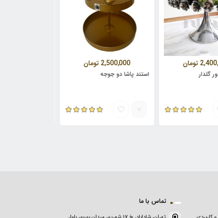
ومان
2,500,000
تومان
2,250,000
تومان
استند پاشا دو جوجه
کاسه آجیل دور گلدار
تماس با ما
و کاربردی
تهران، شاداباد، خ ۱۷ شهریور میدان بوربور بلوار