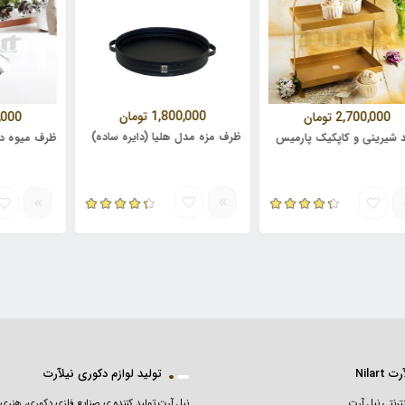
1,800,000
تومان
2,70
تومان
2,400,000
ت
ظرف مزه مدل هلیا (دایره ساده)
 و کاپکیک پارمیس
ظرف میوه دور گلدار
 Nilart
تولید لوازم دکوری نیلآرت
ترنتی نیل آرت
نیل آرت تولید کننده ی صنایع فلزی دکوری، هنری 