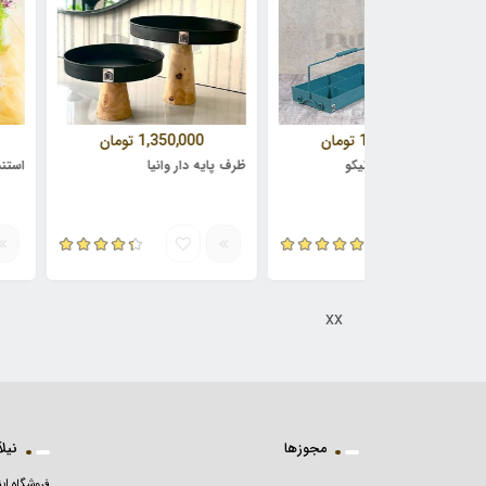
1,550,000
تومان
1,350,000
تومان
0,000
زه و کندی نیکو
ظرف پایه دار وانیا
استند شیرینی
xx
مجوزها
نیلآرت
فروشگاه این