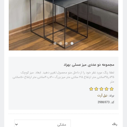
مجموعه دو عددی میز عسلی بهراد
لطفا رنگ مورد نظر خود را از داخل منو محصول تغییر دهید. ابعاد: میز کوچک
۳۵در۳۵سانتی متر ارتفاع ۴۵ سانتی متر میز بزرگ ۴۰در۴۰سانتی متر ارتفاع ۵۰سانتی
متر
برند:
نیل آرت
کد: 3986973
رنگ