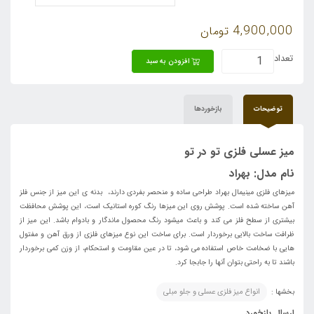
4,900,000
تومان
تعداد
افزودن به سبد
توضیحات
بازخوردها
میز عسلی فلزی تو در تو
نام مدل: بهراد
میزهای فلزی
مینیمال بهراد طراحی ساده و منحصر بفردی دارند،
بدنه ی این میز از جنس فلز
آهن ساخته شده است. پوشش روی این میزها رنگ کوره استانیک است، این پوشش محافظت
بیشتری از سطح فلز می کند و باعث میشود رنگ محصول ماندگار و بادوام باشد. این میز از
ظرافت ساخت بالایی برخوردار است. برای ساخت این نوع میزهای فلزی از ورق آهن و مفتول
هایی با ضخامت خاص استفاده می شود، تا در عین مقاومت و استحکام، از وزن کمی برخوردار
باشند تا به راحتی بتوان آنها را جابجا کرد.
بخشها :
انواع میز فلزی عسلی و جلو مبلی
ارسال بازخورد