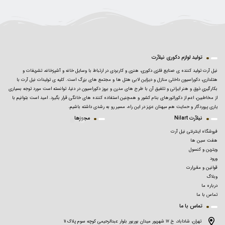
تولید لوازم دکوری نیلآرت
نیل آرت تولید کننده ی صنایع فلزی دکوری، هنری و کاربردی در ارتباط با وسایل خانه و آشپزخانه، تشریفات و
هتلداری، دکوراسیون داخلی منازل و دیزاین لابی هتل ها و مجتمع های بزرگ است. کلیه ی تولیدات نیل آرت با
بکارگیریِ ذوق و هنر ایرانی و تلفیق آن با طرح های مدرن و بروز دکوراسیون در دنیا، توانسته است مورد توجه بسیاری
از مخاطبین، اعم از دکوراتورهای بنام کشور و همچنین استفاده کننده های خانگی قرار بگیرد. امید است بتوانیم با
یاری پروردگار و حمایت هم میهنان عزیز در این راه، مسیر رو به رشدی داشته باشیم.
نیلآرت Nilart
مجوزها
فروشگاه اینترنتی نیل آرت
هفت سین ها
ویترین و کنسول
ورود
قوانین و مقررارت
وبلاگ
درباره ما
تماس با ما
تماس با ما