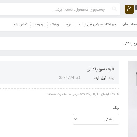
حه اصلی
فروشگاه اینترنتی نیل آرت
ورود
وبلاگ
درباره ما
تماس با ما
 پلکانی
ظرف سرو پلکانی
برند:
نیل آرت
کد: 3584774
14x30 ارتفاع 11و18و25 cm دیس ها متحرک هستند.
رنگ