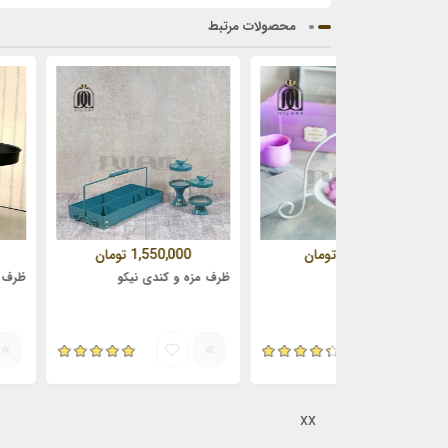
محصولات مرتبط
990,000
تومان
1,550,000
تومان
0,000
ی خوری ترانه
ظرف مزه و کندی نیکو
ظرف پایه دار و
xx