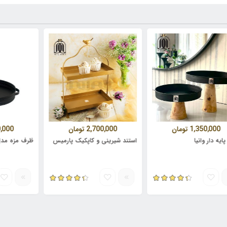
1,800,000
ت
1,35
تومان
2,700,000
تومان
ظرف مزه مدل هلیا (د
انیا
استند شیرینی و کاپکیک پارمیس