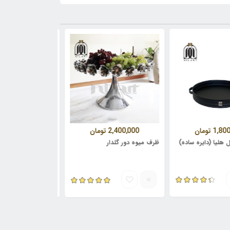
ومان
2,400,000
تومان
2,500,000
تومان
ایره ساده)
ظرف میوه دور گلدار
استند پاشا دو جوجه