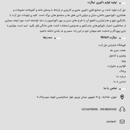
تولید لوازم دکوری نیلآرت
نیل آرت تولید کننده ی صنایع فلزی دکوری، هنری و کاربردی در ارتباط با وسایل خانه و آشپزخانه، تشریفات و
هتلداری، دکوراسیون داخلی منازل و دیزاین لابی هتل ها و مجتمع های بزرگ است. کلیه ی تولیدات نیل آرت با
بکارگیریِ ذوق و هنر ایرانی و تلفیق آن با طرح های مدرن و بروز دکوراسیون در دنیا، توانسته است مورد توجه بسیاری
از مخاطبین، اعم از دکوراتورهای بنام کشور و همچنین استفاده کننده های خانگی قرار بگیرد. امید است بتوانیم با
یاری پروردگار و حمایت هم میهنان عزیز در این راه، مسیر رو به رشدی داشته باشیم.
نیلآرت Nilart
مجوزها
فروشگاه اینترنتی نیل آرت
هفت سین ها
ویترین و کنسول
ورود
قوانین و مقررارت
وبلاگ
درباره ما
تماس با ما
تماس با ما
تهران، شاداباد، خ ۱۷ شهریور میدان بوربور بلوار عبدالرحیمی کوچه سوم پلاک ۱۱
09038009655 - 02166790898
/contact