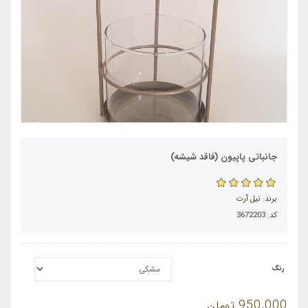
جانباتی پاپیون (فاقد شیشه)
برند:
نیل آرت
کد: 3672203
رنگ
950,000
تومان