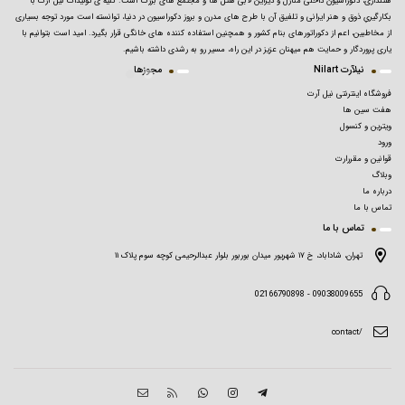
هتلداری، دکوراسیون داخلی منازل و دیزاین لابی هتل ها و مجتمع های بزرگ است. کلیه ی تولیدات نیل آرت با
بکارگیریِ ذوق و هنر ایرانی و تلفیق آن با طرح های مدرن و بروز دکوراسیون در دنیا، توانسته است مورد توجه بسیاری
از مخاطبین، اعم از دکوراتورهای بنام کشور و همچنین استفاده کننده های خانگی قرار بگیرد. امید است بتوانیم با
یاری پروردگار و حمایت هم میهنان عزیز در این راه، مسیر رو به رشدی داشته باشیم.
نیلآرت Nilart
مجوزها
فروشگاه اینترنتی نیل آرت
هفت سین ها
ویترین و کنسول
ورود
قوانین و مقررارت
وبلاگ
درباره ما
تماس با ما
تماس با ما
تهران، شاداباد، خ ۱۷ شهریور میدان بوربور بلوار عبدالرحیمی کوچه سوم پلاک ۱۱
09038009655 - 02166790898
/contact