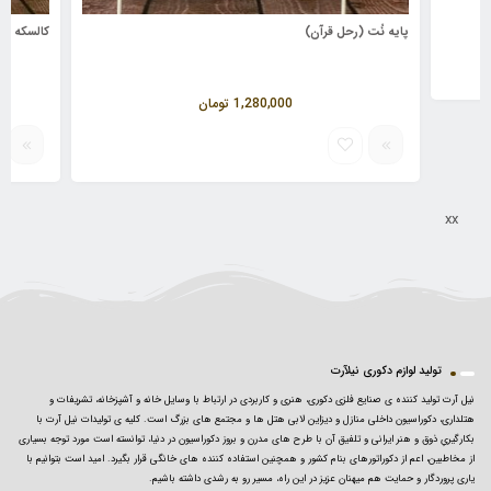
پایه نُت (رحل قرآن)
کالسکه طر
1,280,000
تومان
xx
تولید لوازم دکوری نیلآرت
نیل آرت تولید کننده ی صنایع فلزی دکوری، هنری و کاربردی در ارتباط با وسایل خانه و آشپزخانه، تشریفات و
هتلداری، دکوراسیون داخلی منازل و دیزاین لابی هتل ها و مجتمع های بزرگ است. کلیه ی تولیدات نیل آرت با
بکارگیریِ ذوق و هنر ایرانی و تلفیق آن با طرح های مدرن و بروز دکوراسیون در دنیا، توانسته است مورد توجه بسیاری
از مخاطبین، اعم از دکوراتورهای بنام کشور و همچنین استفاده کننده های خانگی قرار بگیرد. امید است بتوانیم با
یاری پروردگار و حمایت هم میهنان عزیز در این راه، مسیر رو به رشدی داشته باشیم.