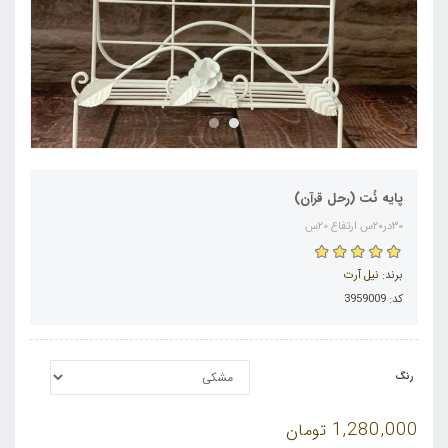
پایه نُت (رحل قرآن)
۳۰در۲۰س ارتفاع ۲۰س
برند:
نیل آرت
کد: 3959009
رنگ
1,280,000
تومان